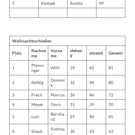
7
Klotzek
Anette
99
Weihnachtsschießen
Nachna
Vorna
stehen
Platz
sitzend
Gesamt
me
me
d
Pfenni
1
Willi
39
42
81
nger
Domini
2
Reißig
32
48
80
k
3
Frech
Marcus
26
46
72
4
Meyer
Doris
31
39
70
Bernha
5
Lutz
25
40
65
rd
Andrea
6
Klaub
20
43
63
s