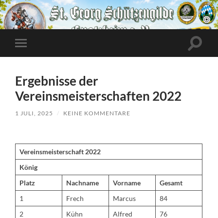
Suchfe
Mobile-
ein-/a
Menü
ein-/ausblenden
Ergebnisse der
Vereinsmeisterschaften 2022
1 JULI, 2025
/
KEINE KOMMENTARE
Vereinsmeisterschaft 2022
König
Platz
Nachname
Vorname
Gesamt
1
Frech
Marcus
84
2
Kühn
Alfred
76