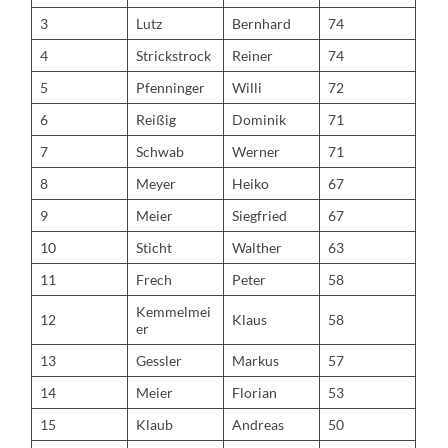
3
Lutz
Bernhard
74
4
Strickstrock
Reiner
74
5
Pfenninger
Willi
72
6
Reißig
Dominik
71
7
Schwab
Werner
71
8
Meyer
Heiko
67
9
Meier
Siegfried
67
10
Sticht
Walther
63
11
Frech
Peter
58
Kemmelmei
12
Klaus
58
er
13
Gessler
Markus
57
14
Meier
Florian
53
15
Klaub
Andreas
50