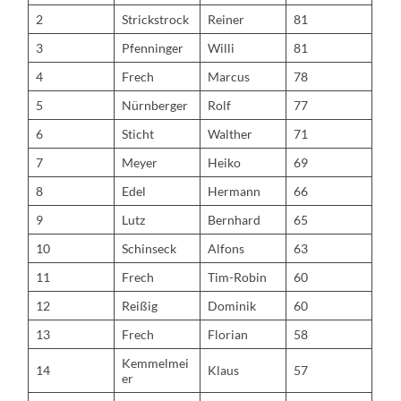
2
Strickstrock
Reiner
81
3
Pfenninger
Willi
81
4
Frech
Marcus
78
5
Nürnberger
Rolf
77
6
Sticht
Walther
71
7
Meyer
Heiko
69
8
Edel
Hermann
66
9
Lutz
Bernhard
65
10
Schinseck
Alfons
63
11
Frech
Tim-Robin
60
12
Reißig
Dominik
60
13
Frech
Florian
58
Kemmelmei
14
Klaus
57
er