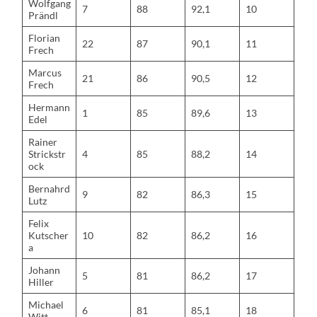
Wolfgang
7
88
92,1
10
Prändl
Florian
22
87
90,1
11
Frech
Marcus
21
86
90,5
12
Frech
Hermann
1
85
89,6
13
Edel
Rainer
Strickstr
4
85
88,2
14
ock
Bernahrd
9
82
86,3
15
Lutz
Felix
Kutscher
10
82
86,2
16
a
Johann
5
81
86,2
17
Hiller
Michael
6
81
85,1
18
Witt