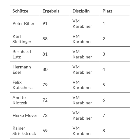
Schütze
Ergebnis
Disziplin
Platz
VM
Peter Biller
91
1
Karabiner
Karl
VM
88
2
Stettinger
Karabiner
Bernhard
VM
81
3
Lutz
Karabiner
Hermann
VM
80
4
Edel
Karabiner
Felix
VM
79
5
Kutschera
Karabiner
Anette
VM
72
6
Klotzek
Karabiner
VM
Heiko Meyer
72
7
Karabiner
Rainer
VM
69
8
Strickstrock
Karabiner