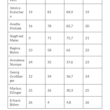
Jessica
Kutscher
19
81
84,9
19
a
Anette
16
78
82,7
20
Klotzek
Siegfried
3
71
75,7
21
Meier
Regina
23
58
62
22
Böhm
Annalena
24
35
37,6
23
Stumpe
Georg
Großber
12
34
36,7
24
ger
Markus
25
26
30,3
25
Ellinger
Erhard
26
4
4,8
26
Böhm