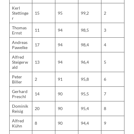
Kerl
Stettinge
15
95
99,2
2
r
Thomas
11
94
98,5
3
Ernst
Andreas
17
94
98,4
4
Pawelke
Alfred
Steigerw
13
94
96,4
5
ald
Peter
2
91
95,8
6
Biller
Gerhard
14
90
95,5
7
Preschl
Dominik
20
90
95,4
8
Reisig
Alfred
8
90
94,4
9
Kühn