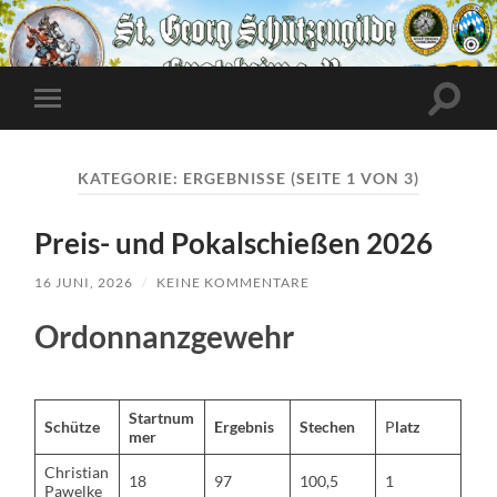
Suchfe
Mobile-
ein-/a
Menü
ein-/ausblenden
KATEGORIE:
ERGEBNISSE
(SEITE 1 VON 3)
Preis- und Pokalschießen 2026
16 JUNI, 2026
/
KEINE KOMMENTARE
Ordonnanzgewehr
Startnum
Schütze
Ergebnis
Stechen
P
latz
mer
Christian
18
97
100,5
1
Pawelke