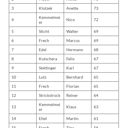
3
Klotzek
Anette
73
Kemmelmei
4
Nico
72
er
5
Sticht
Walter
69
6
Frech
Marcus
69
7
Edel
Hermann
68
8
Kutschera
Felix
67
9
Stettinger
Karl
67
10
Lutz
Bernhard
65
11
Frech
Florian
65
12
Strickstrock
Reiner
64
Kemmelmei
13
Klaus
63
er
14
Eitel
Martin
61
15
Frech
Tina
56