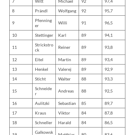
7
Witt
Michael
92
97,4
8
Prändl
Wolfgang
92
95,7
Pfenning
9
Willi
91
96,5
er
10
Stettinger
Karl
89
94,1
Strickstro
11
Reiner
89
93,8
ck
12
Eitel
Martin
89
93,4
13
Henkel
Valerej
89
92,9
14
Sticht
Walter
88
93,3
Schneide
15
Andreas
88
92,5
r
16
Aulitzki
Sebastian
85
89,7
17
Kraus
Viktor
84
87,8
18
Schneller
Harald
84
86,5
Galkowsk
19
Matthias
80
83,6