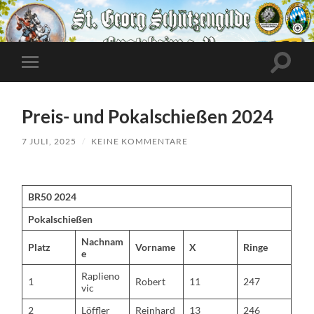
Suchfe
Mobile-
ein-/a
Menü
ein-/ausblenden
Preis- und Pokalschießen 2024
7 JULI, 2025
/
KEINE KOMMENTARE
BR50 2024
Pokalschießen
Nachnam
Platz
Vorname
X
Ringe
e
Raplieno
1
Robert
11
247
vic
2
Löffler
Reinhard
13
246