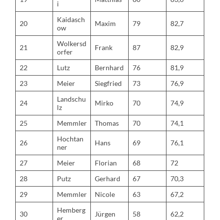
i
Kaidasch
20
Maxim
79
82,7
ow
Wolkersd
21
Frank
87
82,9
orfer
22
Lutz
Bernhard
76
81,9
23
Meier
Siegfried
73
76,9
Landschu
24
Mirko
70
74,9
lz
25
Memmler
Thomas
70
74,1
Hochtan
26
Hans
69
76,1
ner
27
Meier
Florian
68
72
28
Putz
Gerhard
67
70,3
29
Memmler
Nicole
63
67,2
Hemberg
30
Jürgen
58
62,2
er